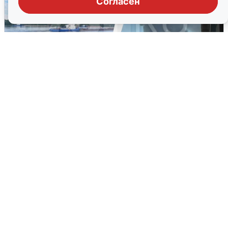
Согласен
Ночная атака БПЛА на Ярославль:
попадания и последствия
6 августа
0