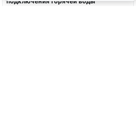
подключения горячей воды
7 августа
0
Москвичи услышали грохот в небе:
подробности