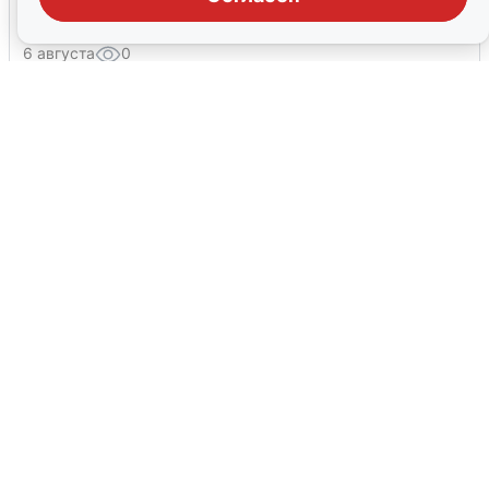
мобильного интернета
6 августа
0
Сирены в Сочи: новая угроза БПЛА
6 августа
0