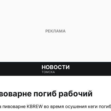
НОВОСТИ
ТОМСКА
воварне погиб рабочий
а пивоварне KBREW во время осушения кеги погиб