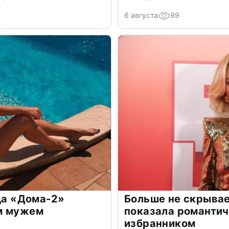
6 августа
99
зда «Дома-2»
Больше не скрывае
м мужем
показала романти
избранником