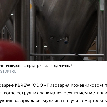
 что инцидент на предприятии не единичный
OSTOK1.RU
воварне KBREW (ООО «Пивоварня Кожевниково») п
а, когда сотрудник занимался осушением металли
укция разорвалась, мужчина получил смертельн