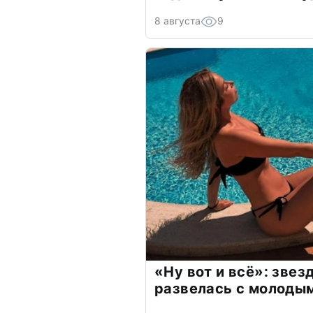
8 августа
9
«Ну вот и всё»: зве
развелась с молоды