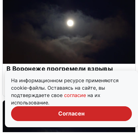
В Воронеже прогремели взрывы
после сигнала тревоги
На информационном ресурсе применяются
cookie-файлы. Оставаясь на сайте, вы
5 августа
0
подтверждаете свое
согласие
на их
использование.
Согласен