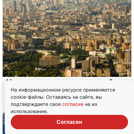
Москвичи услышали грохот в небе:
подробности
На информационном ресурсе применяются
cookie-файлы. Оставаясь на сайте, вы
7 августа
0
подтверждаете свое
согласие
на их
использование.
Согласен