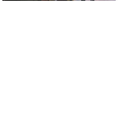
Опубликована карта отключений
воды в Воронеже
6 августа
0