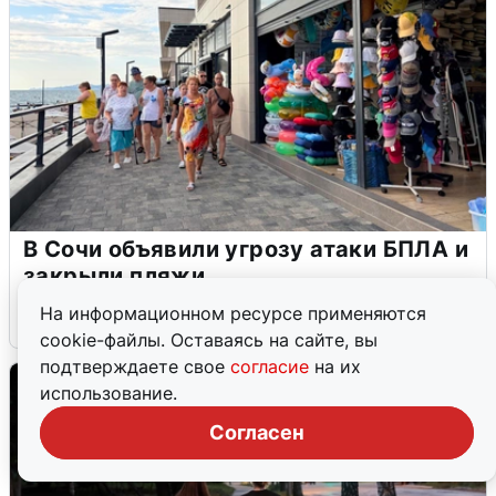
В Сочи объявили угрозу атаки БПЛА и
закрыли пляжи
На информационном ресурсе применяются
6 августа
0
cookie-файлы. Оставаясь на сайте, вы
подтверждаете свое
согласие
на их
использование.
Согласен