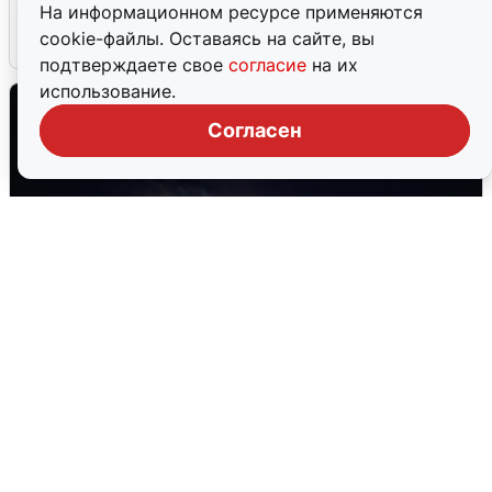
На информационном ресурсе применяются
cookie-файлы. Оставаясь на сайте, вы
5 августа
0
подтверждаете свое
согласие
на их
использование.
Согласен
Взрывы в Воронеже после сигнала
тревоги
5 августа
0